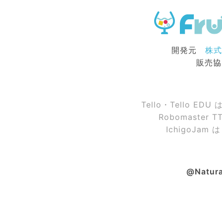
開発元
株式
販売
Tello・Tello ED
Robomaster
IchigoJam
@Natura