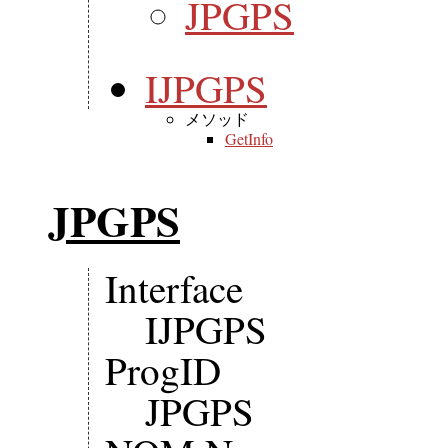
JPGPS
IJPGPS
メソッド
GetInfo
JPGPS
Interface
IJPGPS
ProgID
JPGPS