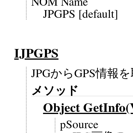
NOM Name
JPGPS [default]
IJPGPS
JPGからGPS情
メソッド
Object GetInfo(
pSource