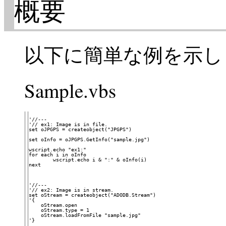
概要
以下に簡単な例を示し
Sample.vbs
'//---

'// ex1: Image is in file.

set oJPGPS = createobject("JPGPS")

set oInfo = oJPGPS.GetInfo("sample.jpg")

wscript.echo "ex1:"

for each i in oInfo

	wscript.echo i & ":" & oInfo(i)

next

'//---

'// ex2: Image is in stream.

set oStream = createobject("ADODB.Stream")

'{

    oStream.open

    oStream.type = 1

    oStream.loadFromFile "sample.jpg"

'}
