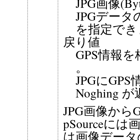
JPG画像(Byt
JPGデー
を指定でき
戻り値
GPS情報を格納し
。
JPGにGP
Noghing
JPG画像から
pSource
は画像データ