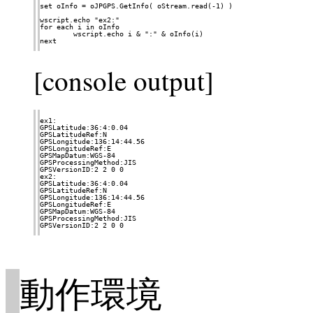
set oInfo = oJPGPS.GetInfo( oStream.read(-1) )

wscript.echo "ex2:"

for each i in oInfo

	wscript.echo i & ":" & oInfo(i)

next

[console output]
ex1:

GPSLatitude:36:4:0.04

GPSLatitudeRef:N

GPSLongitude:136:14:44.56

GPSLongitudeRef:E

GPSMapDatum:WGS-84

GPSProcessingMethod:JIS

GPSVersionID:2 2 0 0

ex2:

GPSLatitude:36:4:0.04

GPSLatitudeRef:N

GPSLongitude:136:14:44.56

GPSLongitudeRef:E

GPSMapDatum:WGS-84

GPSProcessingMethod:JIS

GPSVersionID:2 2 0 0

動作環境